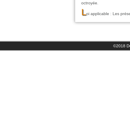
octroyée.
L
oi applicable : Les prése
©2018 Du