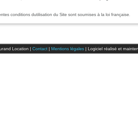
ntes conditions dutilisation du Site sont soumises à la loi française.
rand Location
|
Contact
|
Mentions légales
| Logiciel réalisé et maint