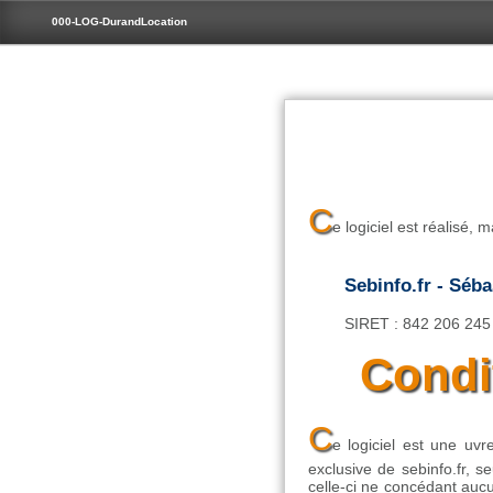
000-LOG-DurandLocation
C
e logiciel est réalisé,
Sebinfo.fr - Séb
SIRET : 842 206 24
Condit
C
e logiciel est une uv
exclusive de sebinfo.fr, seu
celle-ci ne concédant aucu